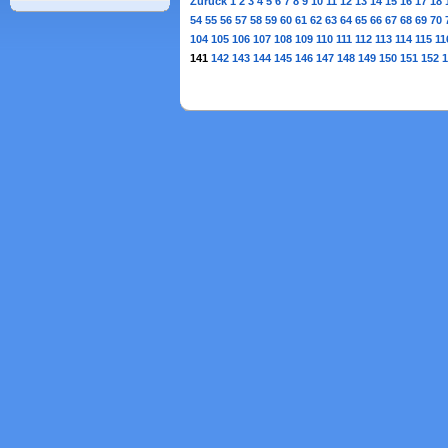
Zurück
1
2
3
4
5
6
7
8
9
10
11
12
13
14
15
16
17
18
54
55
56
57
58
59
60
61
62
63
64
65
66
67
68
69
70
104
105
106
107
108
109
110
111
112
113
114
115
11
141
142
143
144
145
146
147
148
149
150
151
152
1