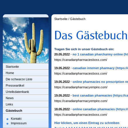
Startseite
/
Gästebuch
Tragen Sie sich in unser Gästebuch ein:
20.05.2022
-
no 1 canadian pharcharmy online
(h
https://canadianpharmaciesboss.com/
Startseite
19.05.2022
-
canadian internet pharmacy
(https:
Home
https://canadianpharmaciesboss.com/
Die schwarze Liste
19.05.2022
-
online pharmacies no prescription r
Presseartikel
https://canadianpharmacyempire.com/
Urteilsdatenbank
19.05.2022
-
best canadian pharmacies
(https://
News
https://canadianpharmacyempire.com/
Links
18.05.2022
-
online canadian pharmacies
(https:
Gästebuch
https://canadianpharmaciesboss.com/
Kontakt
Hier klicken, um einen Eintrag zu schreiben
Impressum