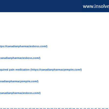
ttps://canadianpharmaciesboss.com/)
//canadianpharmaciesboss.com/)
equired pain medication
(https://canadianpharmacyempire.com/)
canadianpharmacyempire.com/)
//canadianpharmaciesboss.com/)