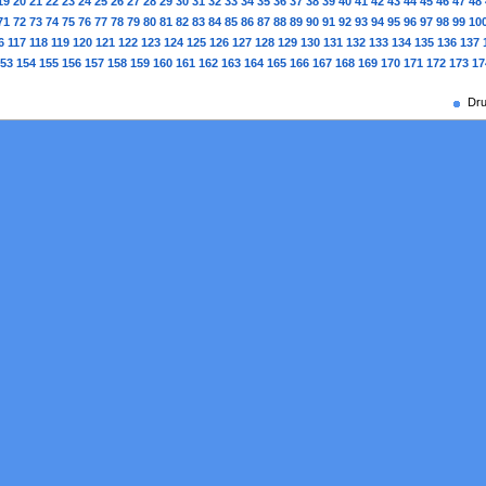
19
20
21
22
23
24
25
26
27
28
29
30
31
32
33
34
35
36
37
38
39
40
41
42
43
44
45
46
47
48
71
72
73
74
75
76
77
78
79
80
81
82
83
84
85
86
87
88
89
90
91
92
93
94
95
96
97
98
99
10
6
117
118
119
120
121
122
123
124
125
126
127
128
129
130
131
132
133
134
135
136
137
53
154
155
156
157
158
159
160
161
162
163
164
165
166
167
168
169
170
171
172
173
17
Dru