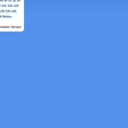
49
50
51
52
53
0
101
102
103
138
139
140
4
Weiter
ckbare Version