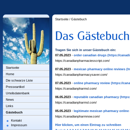
Startseite
/
Gästebuch
Tragen Sie sich in unser Gästebuch ein:
07.05.2023
-
order canadian drugs
(https://canad
https://canadianpharmaciesscript.com/
Startseite
07.05.2023
-
mexican pharmacy online reviews
(h
Home
https://canadianpharmacysaver.com/
Die schwarze Liste
07.05.2023
-
online pharmacy review
(https://ca
Presseartikel
https://canadianpharmsl.com/
Urteilsdatenbank
06.05.2023
-
reputable canadian pharmacy
(https
News
https://canadianpharmsl.com/
Links
05.05.2023
-
legitimate mexican pharmacy online
Gästebuch
https://canadianpharmnow.com/
Kontakt
Hier klicken, um einen Eintrag zu schreiben
Impressum