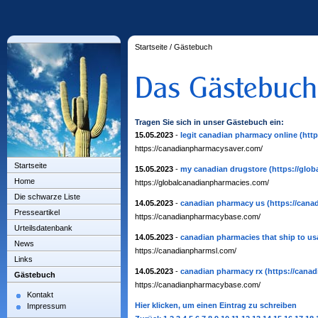
Startseite
/
Gästebuch
Tragen Sie sich in unser Gästebuch ein:
15.05.2023
-
legit canadian pharmacy online
(htt
https://canadianpharmacysaver.com/
Startseite
15.05.2023
-
my canadian drugstore
(https://glo
Home
https://globalcanadianpharmacies.com/
Die schwarze Liste
14.05.2023
-
canadian pharmacy us
(https://can
Presseartikel
https://canadianpharmacybase.com/
Urteilsdatenbank
14.05.2023
-
canadian pharmacies that ship to us
News
https://canadianpharmsl.com/
Links
14.05.2023
-
canadian pharmacy rx
(https://cana
Gästebuch
https://canadianpharmacybase.com/
Kontakt
Hier klicken, um einen Eintrag zu schreiben
Impressum