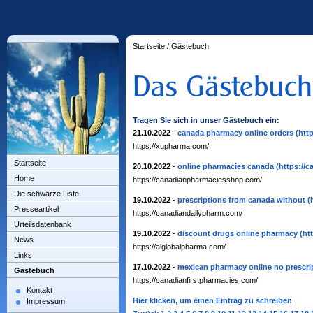
Startseite
/
Gästebuch
Tragen Sie sich in unser Gästebuch ein:
21.10.2022
-
canada pharmacy online orders
(htt
https://xupharma.com/
Startseite
20.10.2022
-
online pharmacies canada
(https://
Home
https://canadianpharmaciesshop.com/
Die schwarze Liste
19.10.2022
-
prescriptions from canada without
(
Presseartikel
https://canadiandailypharm.com/
Urteilsdatenbank
19.10.2022
-
discount drugs online pharmacy
(ht
News
https://alglobalpharma.com/
Links
17.10.2022
-
mexican pharmacy online no prescri
Gästebuch
https://canadianfirstpharmacies.com/
Kontakt
Hier klicken, um einen Eintrag zu schreiben
Impressum