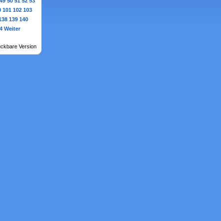
49
50
51
52
53
0
101
102
103
138
139
140
4
Weiter
ckbare Version