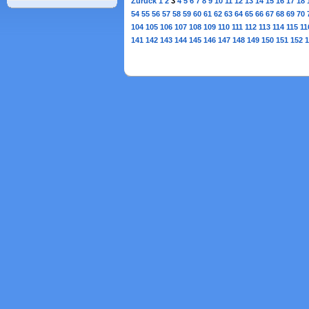
Zurück
1
2
3
4
5
6
7
8
9
10
11
12
13
14
15
16
17
18
54
55
56
57
58
59
60
61
62
63
64
65
66
67
68
69
70
104
105
106
107
108
109
110
111
112
113
114
115
11
141
142
143
144
145
146
147
148
149
150
151
152
1