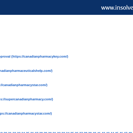
pproval
(https://canadianpharmacykey.com/)
anadianpharmaceuticalshelp.com/)
://canadianpharmacystar.com/)
ps://supercanadianpharmacy.com/)
tps://canadianpharmacystar.com/)