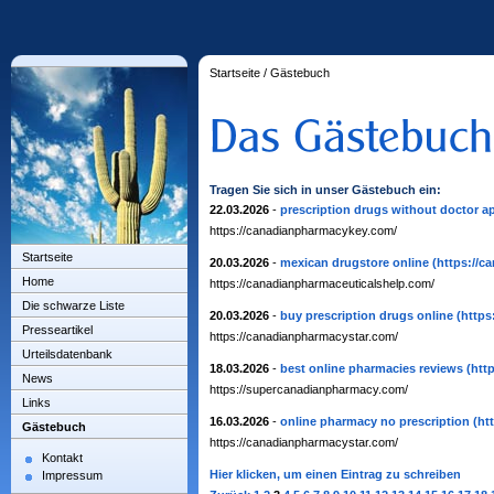
Startseite
/
Gästebuch
Tragen Sie sich in unser Gästebuch ein:
22.03.2026
-
prescription drugs without doctor a
https://canadianpharmacykey.com/
Startseite
20.03.2026
-
mexican drugstore online
(https://c
Home
https://canadianpharmaceuticalshelp.com/
Die schwarze Liste
20.03.2026
-
buy prescription drugs online
(https
Presseartikel
https://canadianpharmacystar.com/
Urteilsdatenbank
18.03.2026
-
best online pharmacies reviews
(htt
News
https://supercanadianpharmacy.com/
Links
16.03.2026
-
online pharmacy no prescription
(ht
Gästebuch
https://canadianpharmacystar.com/
Kontakt
Hier klicken, um einen Eintrag zu schreiben
Impressum