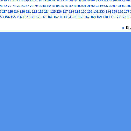
19
20
21
22
23
24
25
26
27
28
29
30
31
32
33
34
35
36
37
38
39
40
41
42
43
44
45
46
47
48
71
72
73
74
75
76
77
78
79
80
81
82
83
84
85
86
87
88
89
90
91
92
93
94
95
96
97
98
99
10
6
117
118
119
120
121
122
123
124
125
126
127
128
129
130
131
132
133
134
135
136
137
53
154
155
156
157
158
159
160
161
162
163
164
165
166
167
168
169
170
171
172
173
17
Dru