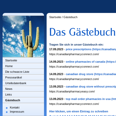
Startseite
/
Gästebuch
Tragen Sie sich in unser Gästebuch ein:
17.09.2023
-
price prescriptions
(https://canadia
https://canadianpharmacyconnect.com/
Startseite
14.09.2023
-
online pharmacies of canada
(https
Home
https://canadianpharmacyconnect.com/
Die schwarze Liste
14.09.2023
-
canadian drug store
(https://canad
Presseartikel
https://canadianpharmacyconnect.com/
Urteilsdatenbank
13.09.2023
-
canadian drug store without prescri
News
https://canadianpharmacyeasy.com/
Links
13.09.2023
-
top mail order pharmacies in usa
(ht
Gästebuch
https://canadianpharmacyconnect.com/
Kontakt
Hier klicken, um einen Eintrag zu schreiben
Impressum