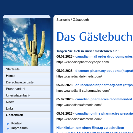
Startseite
/
Gästebuch
Tragen Sie sich in unser Gästebuch ein:
06.02.2023
-
canadian mail order drug companies
https://canadianpharmacyhope.com/
Startseite
05.02.2023
-
discount pharmacy coupons
(https:
Home
https://canadiandailymeds.com/
Die schwarze Liste
05.02.2023
-
onlinecanadianpharmacy.com
(https
Presseartikel
https://canadianfirstpharmacies.com/
Urteilsdatenbank
05.02.2023
-
canadian pharmacies recommended 
News
https://canadiansafemeds.com/
Links
05.02.2023
-
canadian online pharmacies prescrip
Gästebuch
https://canadiansafemeds.com/
Kontakt
Hier klicken, um einen Eintrag zu schreiben
Impressum