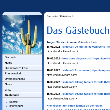
Startseite
/
Gästebuch
Tragen Sie sich in unser Gästebuch ein:
18.06.2022
-
sildenafil 20 mg tablet walgreens
(ht
https://worldsildenafil.com/
Startseite
18.06.2022
-
how does viagra work
(https://world
Home
https://worldsildenafil.com/
Die schwarze Liste
18.06.2022
-
sildenafil for women
(https://empire
Presseartikel
https://empireviagra.com/
Urteilsdatenbank
16.06.2022
-
sildenafil 100mg tablets for sale
(htt
News
https://empireviagra.com/
Links
15.06.2022
-
sildenafil 100mg tablets for sale
(htt
Gästebuch
https://empireviagra.com/
Kontakt
Hier klicken, um einen Eintrag zu schreiben
Impressum