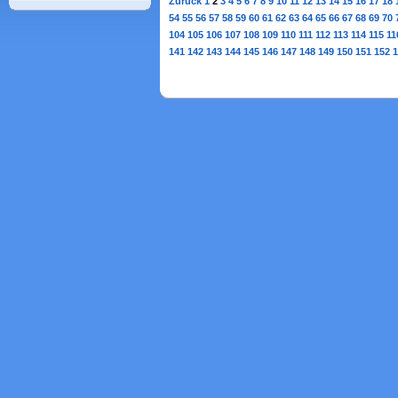
Zurück
1
2
3
4
5
6
7
8
9
10
11
12
13
14
15
16
17
18
54
55
56
57
58
59
60
61
62
63
64
65
66
67
68
69
70
104
105
106
107
108
109
110
111
112
113
114
115
11
141
142
143
144
145
146
147
148
149
150
151
152
1