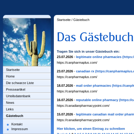
Startseite
/
Gästebuch
Tragen Sie sich in unser Gästebuch ein:
23.07.2026
-
legitimate online pharmacies
(https
https://canpharmaplus.com/
Startseite
23.07.2026
-
canadian rx
(https://canpharmaplus.
Home
https://canpharmaplus.com/
Die schwarze Liste
18.07.2026
-
mail order pharmacies
(https://canp
Presseartikel
https://canpharmaplus.com/
Urteilsdatenbank
16.07.2026
-
reputable online pharmacy
(https:/
News
https://canadianpharmacypoint.com/
Links
15.07.2026
-
legitimate canadian mail order phar
Gästebuch
https://canadianpharmacypoint.com/
Kontakt
Hier klicken, um einen Eintrag zu schreiben
Impressum