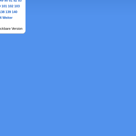
49
50
51
52
53
0
101
102
103
138
139
140
4
Weiter
ckbare Version