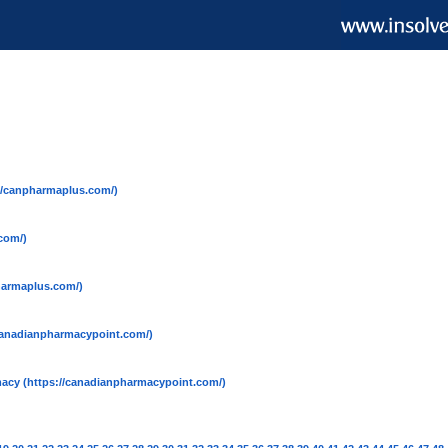
://canpharmaplus.com/)
com/)
harmaplus.com/)
/canadianpharmacypoint.com/)
macy
(https://canadianpharmacypoint.com/)