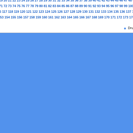
19
20
21
22
23
24
25
26
27
28
29
30
31
32
33
34
35
36
37
38
39
40
41
42
43
44
45
46
47
48
71
72
73
74
75
76
77
78
79
80
81
82
83
84
85
86
87
88
89
90
91
92
93
94
95
96
97
98
99
10
6
117
118
119
120
121
122
123
124
125
126
127
128
129
130
131
132
133
134
135
136
137
53
154
155
156
157
158
159
160
161
162
163
164
165
166
167
168
169
170
171
172
173
17
Dru