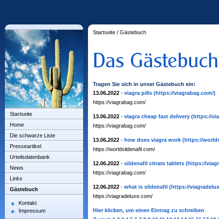
Startseite
/
Gästebuch
Tragen Sie sich in unser Gästebuch ein:
13.06.2022
-
viagra pills
(https://viagrabag.com/)
https://viagrabag.com/
Startseite
13.06.2022
-
viagra cheap fast delivery
(https://v
Home
https://viagrabag.com/
Die schwarze Liste
13.06.2022
-
how does viagra work
(https://world
Presseartikel
https://worldsildenafil.com/
Urteilsdatenbank
12.06.2022
-
sildenafil citrate tablets
(https://via
News
https://viagrabag.com/
Links
12.06.2022
-
what is sildenafil
(https://viagradelu
Gästebuch
https://viagradeluxe.com/
Kontakt
Hier klicken, um einen Eintrag zu schreiben
Impressum