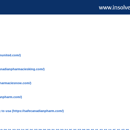
munited.com/)
canadianpharmaciesking.com/)
pharmaciesnow.com/)
ianpharm.com/)
 to usa
(https://safecanadianpharm.com/)