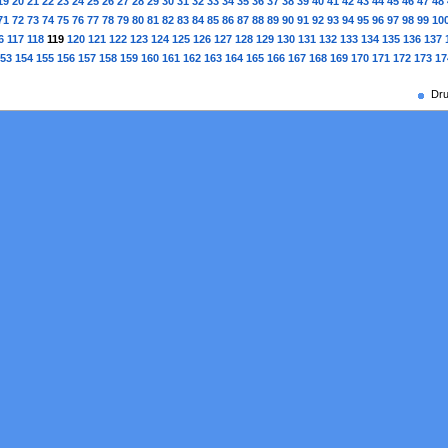
19
20
21
22
23
24
25
26
27
28
29
30
31
32
33
34
35
36
37
38
39
40
41
42
43
44
45
46
47
48
71
72
73
74
75
76
77
78
79
80
81
82
83
84
85
86
87
88
89
90
91
92
93
94
95
96
97
98
99
10
6
117
118
119
120
121
122
123
124
125
126
127
128
129
130
131
132
133
134
135
136
137
53
154
155
156
157
158
159
160
161
162
163
164
165
166
167
168
169
170
171
172
173
17
Dru