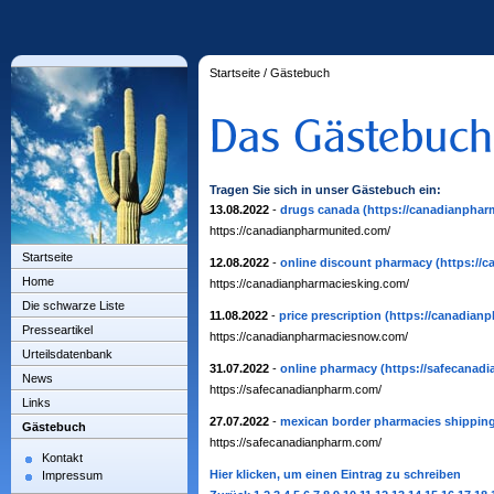
Startseite
/
Gästebuch
Tragen Sie sich in unser Gästebuch ein:
13.08.2022
-
drugs canada
(https://canadianphar
https://canadianpharmunited.com/
Startseite
12.08.2022
-
online discount pharmacy
(https://
Home
https://canadianpharmaciesking.com/
Die schwarze Liste
11.08.2022
-
price prescription
(https://canadian
Presseartikel
https://canadianpharmaciesnow.com/
Urteilsdatenbank
31.07.2022
-
online pharmacy
(https://safecanad
News
https://safecanadianpharm.com/
Links
27.07.2022
-
mexican border pharmacies shipping
Gästebuch
https://safecanadianpharm.com/
Kontakt
Hier klicken, um einen Eintrag zu schreiben
Impressum