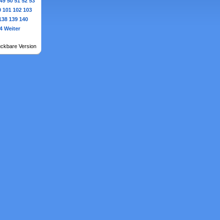
49
50
51
52
53
0
101
102
103
138
139
140
4
Weiter
ckbare Version